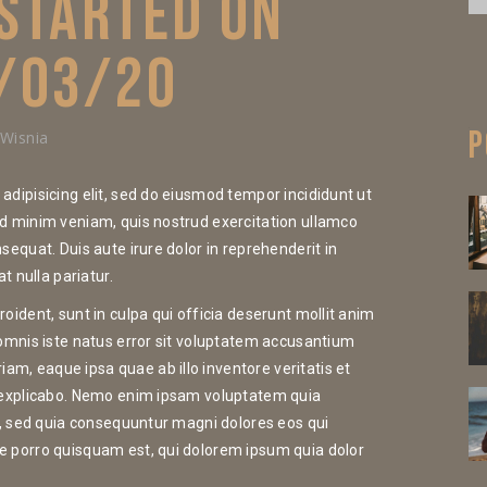
 STARTED ON
/03/20
P
 Wisnia
adipisicing elit, sed do eiusmod tempor incididunt ut
ad minim veniam, quis nostrud exercitation ullamco
sequat. Duis aute irure dolor in reprehenderit in
t nulla pariatur.
oident, sunt in culpa qui officia deserunt mollit anim
 omnis iste natus error sit voluptatem accusantium
m, eaque ipsa quae ab illo inventore veritatis et
t explicabo. Nemo enim ipsam voluptatem quia
it, sed quia consequuntur magni dolores eos qui
e porro quisquam est, qui dolorem ipsum quia dolor