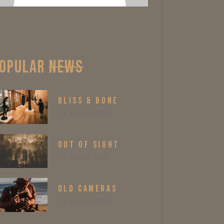
OPULAR
NEWS
BLISS & BONE
19. March 2020
OUT OF SIGHT
19. March 2020
OLD CAMERAS
18. March 2020