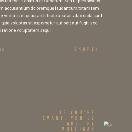
serunt mollit anim id est laborum. Sed ut perspiciatis
tatem accusantium doloremque laudantium.totam rem
e veritatis et quasi architecto beatae vitae dicta sunt
ia voluptas sit aspernatur aut odit aut fugit, sed
 ratione voluptatem sequi.
SHARE:
eo
IF YOU’RE
SMART, YOU’LL
TAKE THE
MULLIGAN