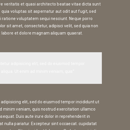
e veritatis et quasi architecto beatae vitae dicta sunt
ia voluptas sit aspernatur aut odit aut fugit, sed
 ratione voluptatem sequi nesciunt. Neque porro
r sit amet, consectetur, adipisci velit, sed quia non
 labore et dolore magnam aliquam quaerat.
tetur adipisicing elit, sed do eiusmod tempor
 aliqua. Ut enim ad minim veniam, quis”
adipisicing elit, sed do eiusmod tempor incididunt ut
ad minim veniam, quis nostrud exercitation ullamco
sequat. Duis aute irure dolor in reprehenderit in
at nulla pariatur. Excepteur sint occaecat. cupidatat