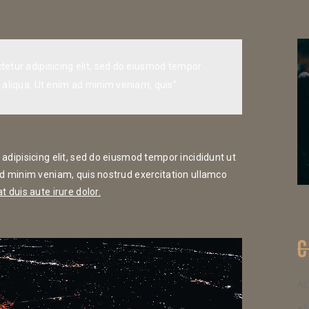
tetur adipisicing elit, sed do eiusmod tempor
 aliqua. Ut enim ad minim veniam, quis”
adipisicing elit, sed do eiusmod tempor incididunt ut
ad minim veniam, quis nostrud exercitation ullamco
 duis aute irure dolor.
C
Ac
Al