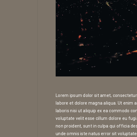
Lorem ipsum dolor sit amet, consectetur 
labore et dolore magna aliqua. Ut enim 
laboris nisi ut aliquip ex ea commodo con
voluptate velit esse cillum dolore eu fug
non proident, sunt in culpa qui officia de
unde omnis iste natus error sit volupt