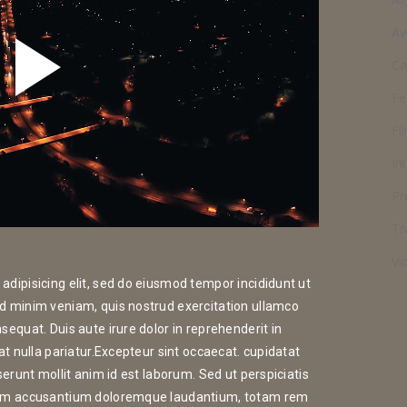
Aw
C
Fe
Fi
In
Pr
Tr
Vi
adipisicing elit, sed do eiusmod tempor incididunt ut
ad minim veniam, quis nostrud exercitation ullamco
sequat. Duis aute irure dolor in reprehenderit in
iat nulla pariatur.Excepteur sint occaecat. cupidatat
serunt mollit anim id est laborum. Sed ut perspiciatis
atem accusantium doloremque laudantium, totam rem