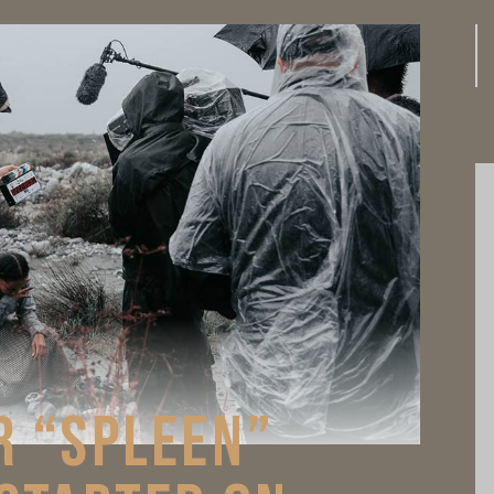
R “SPLEEN”