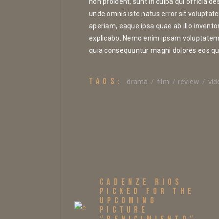
non proident, sunt in culpa qui officia de
unde omnis iste natus error sit volup
aperiam, eaque ipsa quae ab illo inventor
explicabo. Nemo enim ipsam voluptatem qu
quia consequuntur magni dolores eos qui
TAGS:
drama
film
review
vid
CADENZE RIOS
PICKED FOR THE
UPCOMING
PICTURE