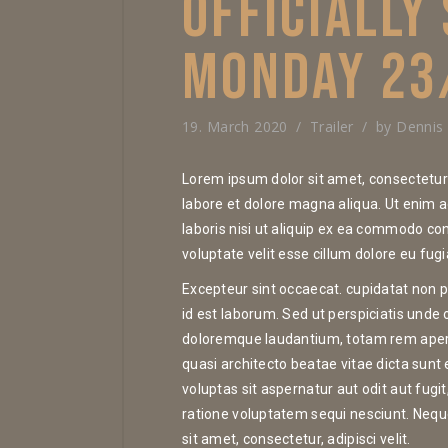
OFFICIALLY
MONDAY 23
19. March 2020
Trailer
by
Dennis
Lorem ipsum dolor sit amet, consectetur 
labore et dolore magna aliqua. Ut enim 
laboris nisi ut aliquip ex ea commodo con
voluptate velit esse cillum dolore eu fugia
Excepteur sint occaecat. cupidatat non pr
id est laborum. Sed ut perspiciatis unde
doloremque laudantium, totam rem aperia
quasi architecto beatae vitae dicta sun
voluptas sit aspernatur aut odit aut fug
ratione voluptatem sequi nesciunt. Nequ
sit amet, consectetur, adipisci velit.