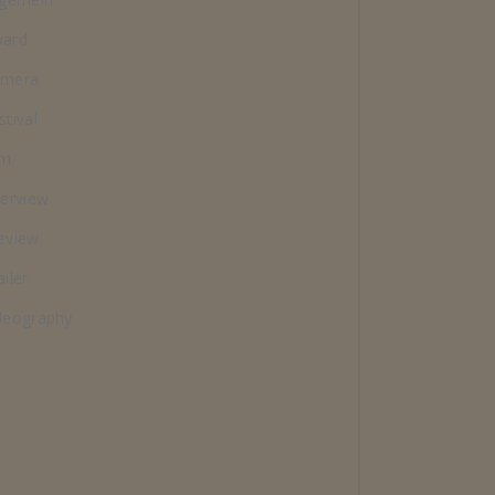
ard
amera
stival
lm
terview
eview
ailer
deography