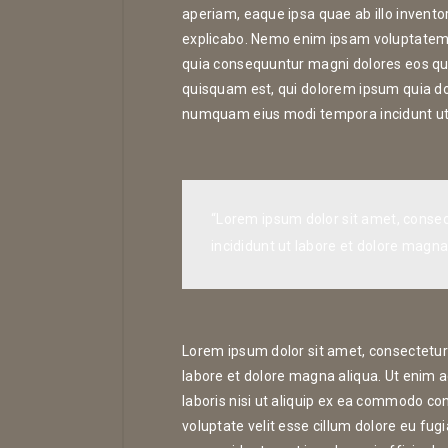
aperiam, eaque ipsa quae ab illo inventor
explicabo. Nemo enim ipsam voluptatem qu
quia consequuntur magni dolores eos qui
quisquam est, qui dolorem ipsum quia dolo
numquam eius modi tempora incidunt ut
“Lorem ipsum dolor sit amet, consec
incididunt ut labore et dolore magna
Lorem ipsum dolor sit amet, consectetur 
labore et dolore magna aliqua. Ut enim 
laboris nisi ut aliquip ex ea commodo con
voluptate velit esse cillum dolore eu fugi