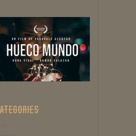
ATEGORIES
tor
lgemein