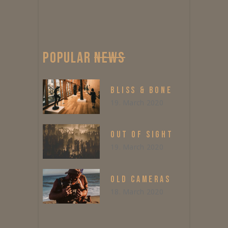
POPULAR
NEWS
BLISS & BONE
19. March 2020
OUT OF SIGHT
19. March 2020
OLD CAMERAS
18. March 2020