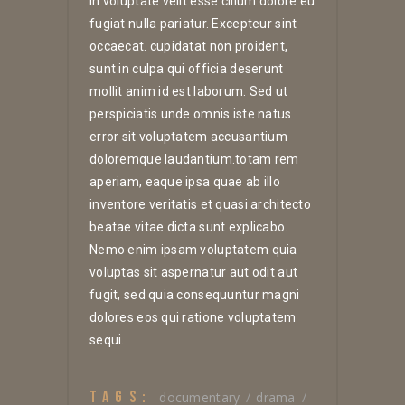
in voluptate velit esse cillum dolore eu
fugiat nulla pariatur. Excepteur sint
occaecat. cupidatat non proident,
sunt in culpa qui officia deserunt
mollit anim id est laborum. Sed ut
perspiciatis unde omnis iste natus
error sit voluptatem accusantium
doloremque laudantium.totam rem
aperiam, eaque ipsa quae ab illo
inventore veritatis et quasi architecto
beatae vitae dicta sunt explicabo.
Nemo enim ipsam voluptatem quia
voluptas sit aspernatur aut odit aut
fugit, sed quia consequuntur magni
dolores eos qui ratione voluptatem
sequi.
TAGS:
documentary
drama