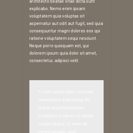
architecto beatae vitae dicta sunt
explicabo. Nemo enim ipsam
voluptatem quia voluptas sit
aspernatur aut odit aut fugit, sed quia
consequuntur magni dolores eos qui
ratione voluptatem sequi nesciunt.
Neque porro quisquam est, qui
dolorem ipsum quia dolor sit amet,
consectetur, adipisci velit.
“Lorem ipsum dolor sit amet,
consectetur adipisicing elit,
sed do eiusmod tempor
incididunt ut labore et dolore
magna aliqua. Ut enim ad
minim veniam, quis”