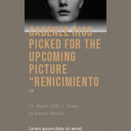
CADENZE RIOS
PICKED FOR THE
UPCOMING
PICTURE
“RENICIMIENTO
”
19. March 2020
Trailer
by
Dennis Wisnia
Lorem ipsum dolor sit amet,