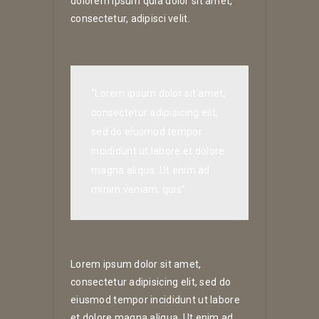
dolorem ipsum quia dolor sit amet,
consectetur, adipisci velit.
“Lorem ipsum dolor sit amet,
consectetur adipisicing elit,
sed do eiusmod tempor
incididunt ut labore et dolore
magna aliqua. Ut enim ad
minim veniam, quis”
Lorem ipsum dolor sit amet,
consectetur adipisicing elit, sed do
eiusmod tempor incididunt ut labore
et dolore magna aliqua. Ut enim ad