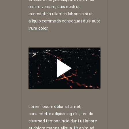
minim veniam, quis nostrud
exercitation ullamco laboris nisi ut
aliquip commodo
consequat duis aute
irure dolor.
Lorem ipsum dolor sit amet,
consectetur adipisicing elit, sed do
eiusmod tempor incididunt ut labore
et dolore magna aliqua. Ut enim ad