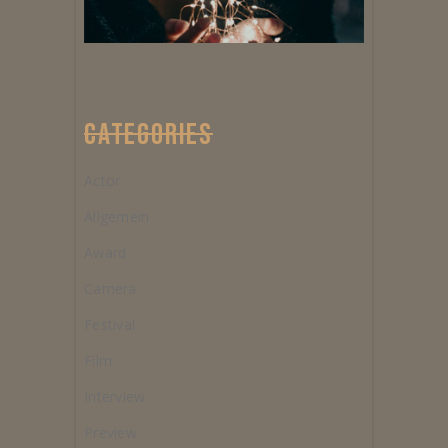
CATEGORIES
Actor
Allgemein
Award
Camera
Festival
Film
Interview
Preview