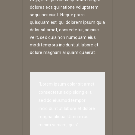
dolores eos qui ratione voluptatem
sequi nesciunt. Neque porro
quisquam est, qui dolorem ipsum quia
dolor sit amet, consectetur, adipisci
velit, sed quia non numquam eius
modi tempora incidunt ut labore et
dolore magnam aliquam quaerat.
“Lorem ipsum dolor sit amet,
consectetur adipisicing elit,
sed do eiusmod tempor
incididunt ut labore et dolore
magna aliqua. Ut enim ad
minim veniam, quis”