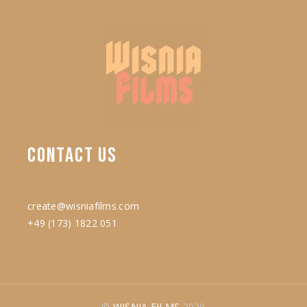
CONTACT
US
create@wisniafilms.com
+49 (173) 1822 051
©
WISNIA FILMS
2020