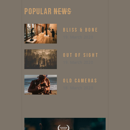
POPULAR
NEWS
BLISS & BONE
19. March 2020
OUT OF SIGHT
19. March 2020
OLD CAMERAS
18. March 2020