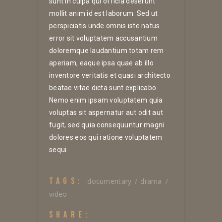
sunt in culpa qui officia deserunt
mollit anim id est laborum. Sed ut
perspiciatis unde omnis iste natus
error sit voluptatem accusantium
doloremque laudantium.totam rem
aperiam, eaque ipsa quae ab illo
inventore veritatis et quasi architecto
beatae vitae dicta sunt explicabo.
Nemo enim ipsam voluptatem quia
voluptas sit aspernatur aut odit aut
fugit, sed quia consequuntur magni
dolores eos qui ratione voluptatem
sequi.
TAGS:
documentary
drama
video
SHARE: