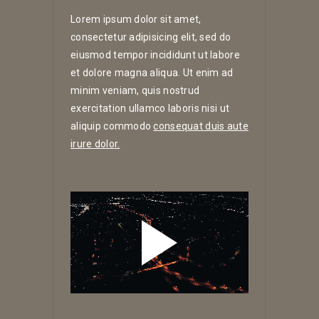
Lorem ipsum dolor sit amet,
consectetur adipisicing elit, sed do
eiusmod tempor incididunt ut labore
et dolore magna aliqua. Ut enim ad
minim veniam, quis nostrud
exercitation ullamco laboris nisi ut
aliquip commodo
consequat duis aute
irure dolor.