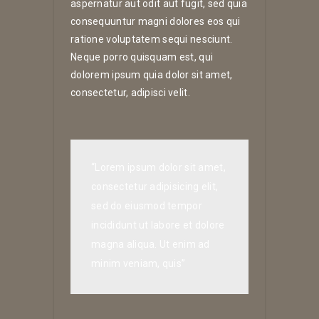
aspernatur aut odit aut fugit, sed quia
consequuntur magni dolores eos qui
ratione voluptatem sequi nesciunt.
Neque porro quisquam est, qui
dolorem ipsum quia dolor sit amet,
consectetur, adipisci velit.
“Lorem ipsum dolor sit amet,
consectetur adipisicing elit,
sed do eiusmod tempor
incididunt ut labore et dolore
magna aliqua. Ut enim ad
minim veniam, quis”