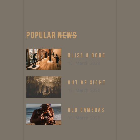
POPULAR
NEWS
BLISS & BONE
19. March 2020
OUT OF SIGHT
19. March 2020
OLD CAMERAS
18. March 2020