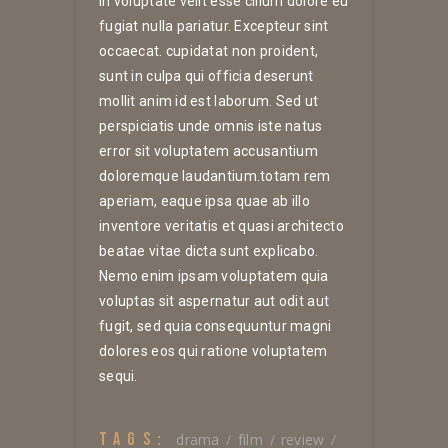
in voluptate velit esse cillum dolore eu
fugiat nulla pariatur. Excepteur sint
occaecat. cupidatat non proident,
sunt in culpa qui officia deserunt
mollit anim id est laborum. Sed ut
perspiciatis unde omnis iste natus
error sit voluptatem accusantium
doloremque laudantium.totam rem
aperiam, eaque ipsa quae ab illo
inventore veritatis et quasi architecto
beatae vitae dicta sunt explicabo.
Nemo enim ipsam voluptatem quia
voluptas sit aspernatur aut odit aut
fugit, sed quia consequuntur magni
dolores eos qui ratione voluptatem
sequi.
TAGS:
drama
film
review