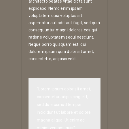
architecto beatae vitae dicta sunt
explicabo. Nemo enim ipsam
voluptatem quia voluptas sit
aspernatur aut odit aut fugit, sed quia
consequuntur magni dolores eos qui
ratione voluptatem sequi nesciunt.
Neque porro quisquam est, qui
dolorem ipsum quia dolor sit amet,
consectetur, adipisci velit.
“Lorem ipsum dolor sit amet,
consectetur adipisicing elit,
sed do eiusmod tempor
incididunt ut labore et dolore
magna aliqua. Ut enim ad
minim veniam, quis”