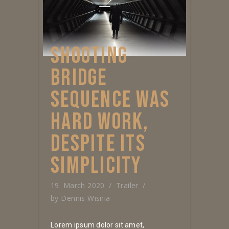
SHOOTING
BRIDGE
SEQUENCE WAS
HARD WORK,
DESPITE ITS
SIMPLICITY
19. March 2020
Trailer
by
Dennis Wisnia
Lorem ipsum dolor sit amet,