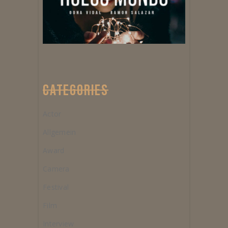
CATEGORIES
Actor
Allgemein
Award
Camera
Festival
Film
Interview