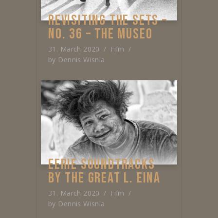
REVISITING THE SETS –
NO. 36 – THE MUSEO
31. March 2020
Film
by
Dennis Wisnia
EERIE SOUNDTRACKS
BY THE GREAT L. EINA
31. March 2020
Film
by
Dennis Wisnia