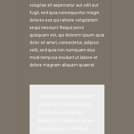
voluptas sit aspernatur aut odit aut
fugit, sed quia consequuntur magni
dolores eos qui ratione voluptatem
sequi nesciunt. Neque porro
quisquam est, qui dolorem ipsum quia
dolor sit amet, consectetur, adipisci
velit, sed quia non numquam eius
modi tempora incidunt ut labore et
dolore magnam aliquam quaerat.
“Lorem ipsum dolor sit amet,
consectetur adipisicing elit,
sed do eiusmod tempor
incididunt ut labore et dolore
magna aliqua. Ut enim ad