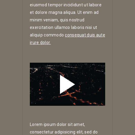
eiusmod tempor incididunt ut labore
et dolore magna aliqua. Ut enim ad
minim veniam, quis nostrud
exercitation ullamco laboris nisi ut
aliquip commodo
consequat duis aute
irure dolor.
Lorem ipsum dolor sit amet,
consectetur adipisicing elit, sed do